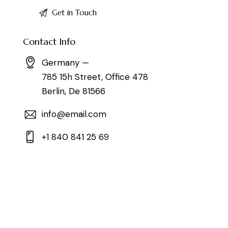
Contact Info
Germany —
785 15h Street, Office 478
Berlin, De 81566
info@email.com
+1 840 841 25 69